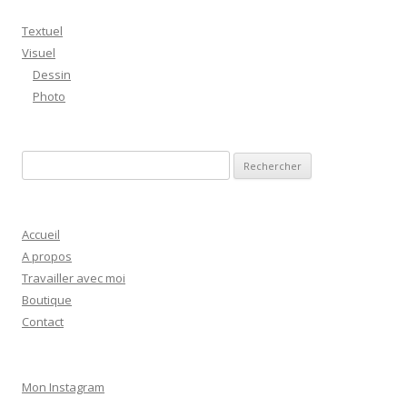
Textuel
Visuel
Dessin
Photo
R
e
c
h
Accueil
e
A propos
r
Travailler avec moi
c
Boutique
h
Contact
e
r
Mon Instagram
: