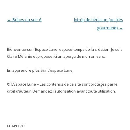
Navigation
←
Bribes du soir 6
Intrépide hérisson (ou très
des
gourmand)
→
articles
Bienvenue sur l’Espace Lune, espace-temps de la création. Je suis
Claire Mélanie et propose ici un aperçu de mon univers.
En apprendre plus
Sur L’espace Lune
.
© L’Espace Lune – Les contenus de ce site sont protégés par le
droit d’auteur. Demandez l’autorisation avant toute utilisation.
CHAPITRES