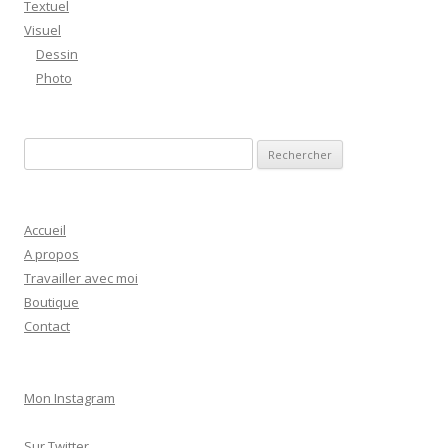
Textuel
Visuel
Dessin
Photo
R
e
c
h
Accueil
e
A propos
r
Travailler avec moi
c
Boutique
h
Contact
e
r
Mon Instagram
:
Sur Twitter