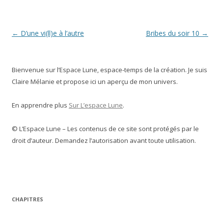
Navigation
←
D’une vi(ll)e à l’autre
Bribes du soir 10
→
des
articles
Bienvenue sur l’Espace Lune, espace-temps de la création. Je suis
Claire Mélanie et propose ici un aperçu de mon univers.
En apprendre plus
Sur L’espace Lune
.
© L’Espace Lune – Les contenus de ce site sont protégés par le
droit d’auteur. Demandez l’autorisation avant toute utilisation.
CHAPITRES