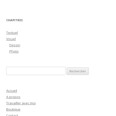
CHAPITRES
Textuel
Visuel
Dessin
Photo
R
e
c
h
Accueil
e
A propos
r
Travailler avec moi
c
Boutique
h
Contact