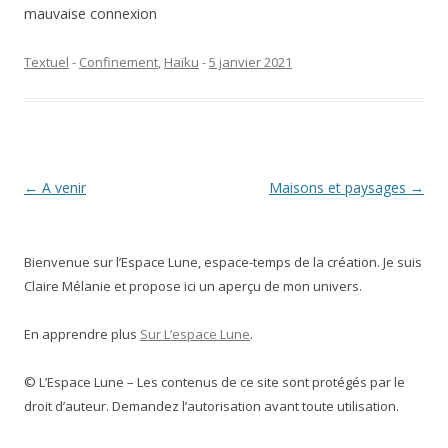
mauvaise connexion
Textuel
-
Confinement
,
Haïku
-
5 janvier 2021
Navigation
←
A venir
Maisons et paysages
→
des
articles
Bienvenue sur l’Espace Lune, espace-temps de la création. Je suis
Claire Mélanie et propose ici un aperçu de mon univers.
En apprendre plus
Sur L’espace Lune
.
© L’Espace Lune – Les contenus de ce site sont protégés par le
droit d’auteur. Demandez l’autorisation avant toute utilisation.