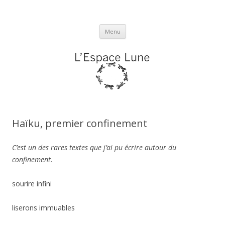
L'espace Lune
Aller
Menu
au
contenu
Haïku, premier confinement
C’est un des rares textes que j’ai pu écrire autour du
confinement.
sourire infini
liserons immuables