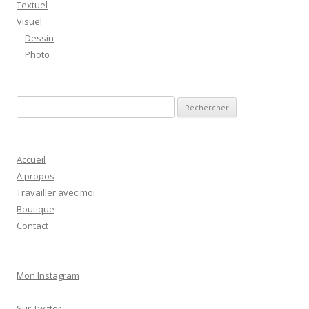
Textuel
Visuel
Dessin
Photo
R
e
c
h
Accueil
e
A propos
r
Travailler avec moi
c
Boutique
h
Contact
e
r
Mon Instagram
:
Sur Twitter