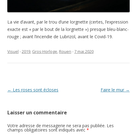
La vie d’avant, par le trou d’une lorgnette (certes, l’expression
exacte est « par le bout de la lorgnette ») presque bleu-blanc-
rouge ; avant l’incendie de Lubrizol, avant le Covid-19.
Visuel
-
2019
,
Gros-Horloge
,
Rouen
-
7 mai 2020
Navigation
←
Les roses sont écloses
Faire le mur
→
des
articles
Laisser un commentaire
Votre adresse de messagerie ne sera pas publiée.
Les
champs obligatoires sont indiqués avec
*