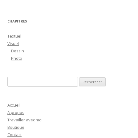
CHAPITRES
Textuel
Visuel
Dessin
Photo
R
e
c
h
Accueil
e
A propos
r
Travailler avec moi
c
Boutique
h
Contact