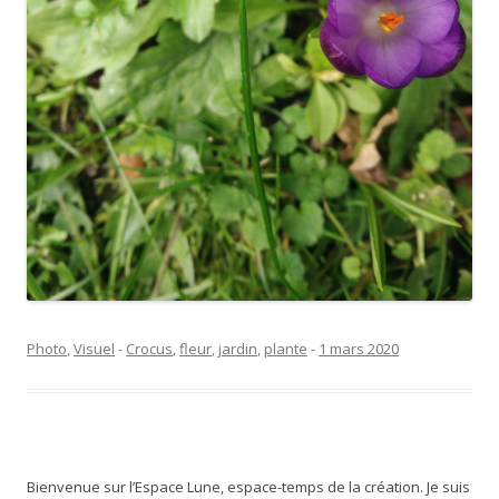
Photo
,
Visuel
-
Crocus
,
fleur
,
jardin
,
plante
-
1 mars 2020
Bienvenue sur l’Espace Lune, espace-temps de la création. Je suis