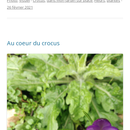
Photo
,
Visuel
-
Crocus
,
dans mon jardin sur place
,
Fleurs
,
plantes
-
26 février 2021
Au coeur du crocus