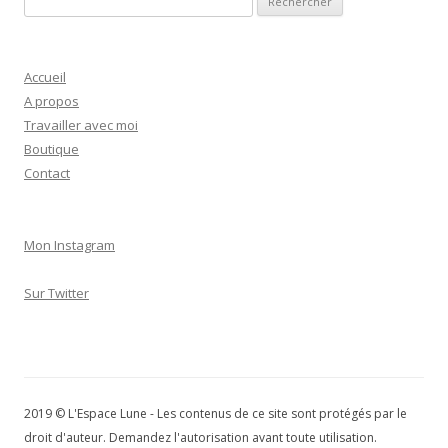
e
c
h
Accueil
e
A propos
r
Travailler avec moi
c
Boutique
h
Contact
e
r
Mon Instagram
:
Sur Twitter
2019 © L'Espace Lune - Les contenus de ce site sont protégés par le
droit d'auteur. Demandez l'autorisation avant toute utilisation.