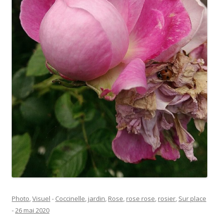
Photo
,
Visuel
-
Coccinelle
,
jardin
,
Rose
,
rose rose
,
rosier
,
Sur place
-
26 mai 2020