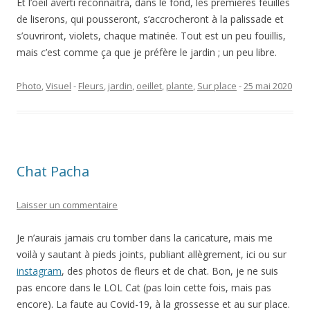
Et l’oeil averti reconnaîtra, dans le fond, les premières feuilles
de liserons, qui pousseront, s’accrocheront à la palissade et
s’ouvriront, violets, chaque matinée. Tout est un peu fouillis,
mais c’est comme ça que je préfère le jardin ; un peu libre.
Photo
,
Visuel
-
Fleurs
,
jardin
,
oeillet
,
plante
,
Sur place
-
25 mai 2020
Chat Pacha
Laisser un commentaire
Je n’aurais jamais cru tomber dans la caricature, mais me
voilà y sautant à pieds joints, publiant allègrement, ici ou sur
instagram
, des photos de fleurs et de chat. Bon, je ne suis
pas encore dans le LOL Cat (pas loin cette fois, mais pas
encore). La faute au Covid-19, à la grossesse et au sur place.