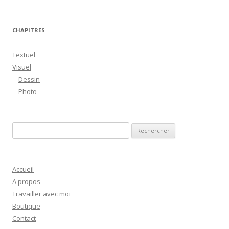
CHAPITRES
Textuel
Visuel
Dessin
Photo
R
e
c
h
Accueil
e
A propos
r
Travailler avec moi
c
Boutique
h
Contact
e