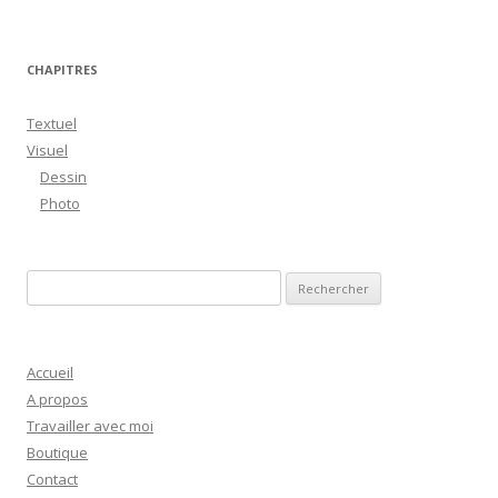
CHAPITRES
Textuel
Visuel
Dessin
Photo
R
e
c
h
Accueil
e
A propos
r
Travailler avec moi
c
Boutique
h
Contact
e