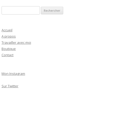
R
e
c
h
Accueil
e
A propos
r
Travailler avec moi
c
Boutique
h
Contact
e
r
Mon Instagram
:
Sur Twitter