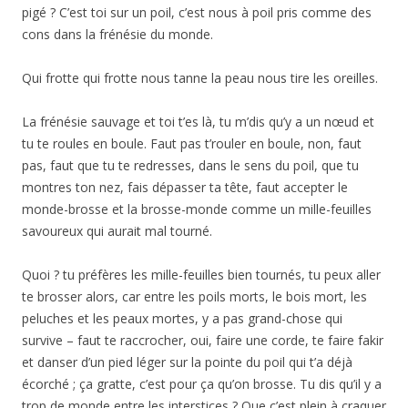
pigé ? C’est toi sur un poil, c’est nous à poil pris comme des
cons dans la frénésie du monde.
Qui frotte qui frotte nous tanne la peau nous tire les oreilles.
La frénésie sauvage et toi t’es là, tu m’dis qu’y a un nœud et
tu te roules en boule. Faut pas t’rouler en boule, non, faut
pas, faut que tu te redresses, dans le sens du poil, que tu
montres ton nez, fais dépasser ta tête, faut accepter le
monde-brosse et la brosse-monde comme un mille-feuilles
savoureux qui aurait mal tourné.
Quoi ? tu préfères les mille-feuilles bien tournés, tu peux aller
te brosser alors, car entre les poils morts, le bois mort, les
peluches et les peaux mortes, y a pas grand-chose qui
survive – faut te raccrocher, oui, faire une corde, te faire fakir
et danser d’un pied léger sur la pointe du poil qui t’a déjà
écorché ; ça gratte, c’est pour ça qu’on brosse. Tu dis qu’il y a
trop de monde entre les interstices ? Que c’est plein à craquer