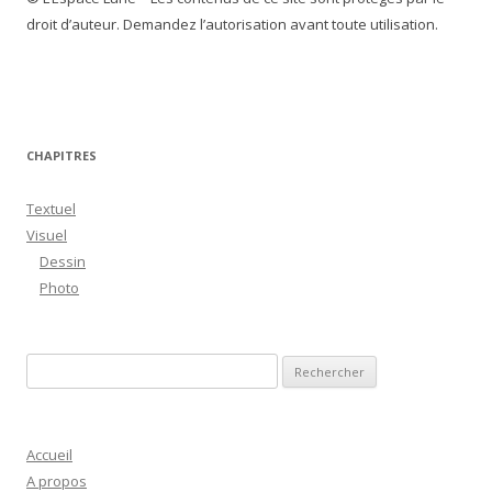
droit d’auteur. Demandez l’autorisation avant toute utilisation.
CHAPITRES
Textuel
Visuel
Dessin
Photo
R
e
c
h
Accueil
e
A propos