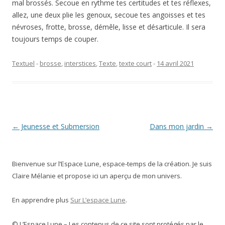
mal brossés. Secoue en rythme tes certitudes et tes réflexes,
allez, une deux plie les genoux, secoue tes angoisses et tes
névroses, frotte, brosse, démêle, lisse et désarticule. Il sera
toujours temps de couper.
Textuel
-
brosse
,
interstices
,
Texte
,
texte court
-
14 avril 2021
Navigation
←
Jeunesse et Submersion
Dans mon jardin
→
des
articles
Bienvenue sur l’Espace Lune, espace-temps de la création. Je suis
Claire Mélanie et propose ici un aperçu de mon univers.
En apprendre plus
Sur L’espace Lune
.
© L’Espace Lune – Les contenus de ce site sont protégés par le