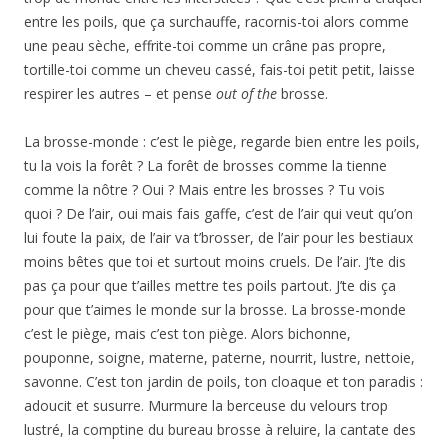
entre les poils, que ça surchauffe, racornis-toi alors comme
une peau sèche, effrite-toi comme un crâne pas propre,
tortille-toi comme un cheveu cassé, fais-toi petit petit, laisse
respirer les autres – et pense
out of the
brosse.
La brosse-monde : c’est le piège, regarde bien entre les poils,
tu la vois la forêt ? La forêt de brosses comme la tienne
comme la nôtre ? Oui ? Mais entre les brosses ? Tu vois
quoi ? De l’air, oui mais fais gaffe, c’est de l’air qui veut qu’on
lui foute la paix, de l’air va t’brosser, de l’air pour les bestiaux
moins bêtes que toi et surtout moins cruels. De l’air. J’te dis
pas ça pour que t’ailles mettre tes poils partout. J’te dis ça
pour que t’aimes le monde sur la brosse. La brosse-monde
c’est le piège, mais c’est ton piège. Alors bichonne,
pouponne, soigne, materne, paterne, nourrit, lustre, nettoie,
savonne. C’est ton jardin de poils, ton cloaque et ton paradis :
adoucit et susurre. Murmure la berceuse du velours trop
lustré, la comptine du bureau brosse à reluire, la cantate des