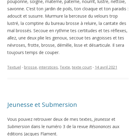
pouponne, soigne, materne, paterne, nourrit, lustre, nettoie,
savonne. C’est ton jardin de poils, ton cloaque et ton paradis :
adoucit et susurre. Murmure la berceuse du velours trop
lustré, la comptine du bureau brosse à reluire, la cantate des
mal brossés. Secoue en rythme tes certitudes et tes réflexes,
allez, une deux plie les genoux, secoue tes angoisses et tes
névroses, frotte, brosse, démêle, lisse et désarticule. Il sera
toujours temps de couper.
Textuel
-
brosse
,
interstices
,
Texte
,
texte court
-
14 avril 2021
Jeunesse et Submersion
Vous pouvez retrouver deux de mes textes,
Jeunesse
et
Submersion
dans le numéro 3 de la revue
Résonances
aux
éditions Jacques Flament.