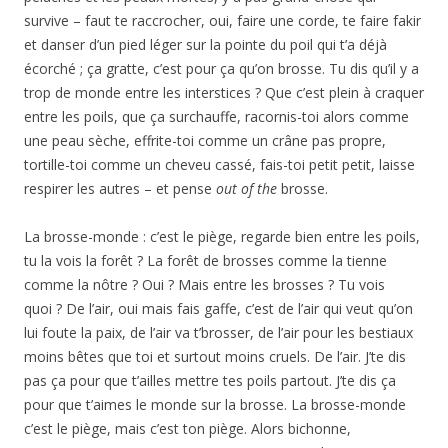
survive – faut te raccrocher, oui, faire une corde, te faire fakir
et danser d’un pied léger sur la pointe du poil qui t’a déjà
écorché ; ça gratte, c’est pour ça qu’on brosse. Tu dis qu’il y a
trop de monde entre les interstices ? Que c’est plein à craquer
entre les poils, que ça surchauffe, racornis-toi alors comme
une peau sèche, effrite-toi comme un crâne pas propre,
tortille-toi comme un cheveu cassé, fais-toi petit petit, laisse
respirer les autres – et pense
out of the
brosse.
La brosse-monde : c’est le piège, regarde bien entre les poils,
tu la vois la forêt ? La forêt de brosses comme la tienne
comme la nôtre ? Oui ? Mais entre les brosses ? Tu vois
quoi ? De l’air, oui mais fais gaffe, c’est de l’air qui veut qu’on
lui foute la paix, de l’air va t’brosser, de l’air pour les bestiaux
moins bêtes que toi et surtout moins cruels. De l’air. J’te dis
pas ça pour que t’ailles mettre tes poils partout. J’te dis ça
pour que t’aimes le monde sur la brosse. La brosse-monde
c’est le piège, mais c’est ton piège. Alors bichonne,