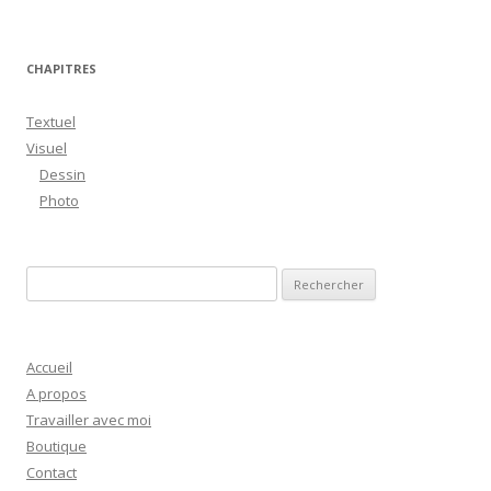
CHAPITRES
Textuel
Visuel
Dessin
Photo
R
e
c
h
Accueil
e
A propos
r
Travailler avec moi
c
Boutique
h
Contact
e