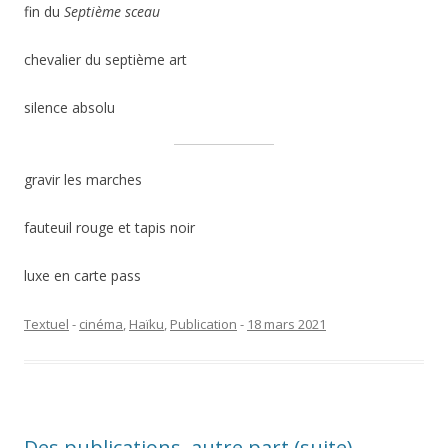
fin du
Septième sceau
chevalier du septième art
silence absolu
gravir les marches
fauteuil rouge et tapis noir
luxe en carte pass
Textuel
-
cinéma
,
Haïku
,
Publication
-
18 mars 2021
Des publications, autre part (suite)