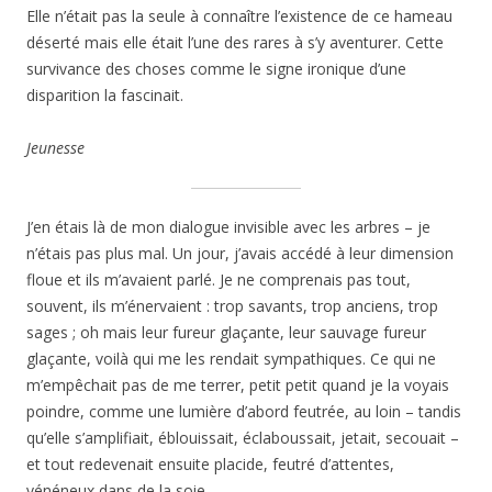
Elle n’était pas la seule à connaître l’existence de ce hameau
déserté mais elle était l’une des rares à s’y aventurer. Cette
survivance des choses comme le signe ironique d’une
disparition la fascinait.
Jeunesse
J’en étais là de mon dialogue invisible avec les arbres – je
n’étais pas plus mal. Un jour, j’avais accédé à leur dimension
floue et ils m’avaient parlé. Je ne comprenais pas tout,
souvent, ils m’énervaient : trop savants, trop anciens, trop
sages ; oh mais leur fureur glaçante, leur sauvage fureur
glaçante, voilà qui me les rendait sympathiques. Ce qui ne
m’empêchait pas de me terrer, petit petit quand je la voyais
poindre, comme une lumière d’abord feutrée, au loin – tandis
qu’elle s’amplifiait, éblouissait, éclaboussait, jetait, secouait –
et tout redevenait ensuite placide, feutré d’attentes,
vénéneux dans de la soie.